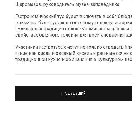
Шаромазов, руководитель музея-заповедника.
Гастрономический тур будет включать в себя блюда
внимание будет уделено овсяному толокну, история 
кулинарных традициях также упоминается царская г
свойствах овсяного толокна для восстановления з
Участники гастротура смогут не только отведать бл
такие как кислый овсяный кисель и ржаные сочни 
традиционной кухне и ее значения в культурном нас
ПРЕДУДУЩИЙ