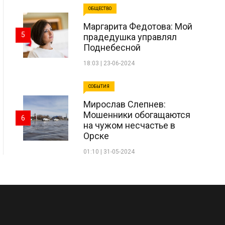
ОБЩЕСТВО
Маргарита Федотова: Мой
5
прадедушка управлял
Поднебесной
18:03 | 23-06-2024
СОБЫТИЯ
Мирослав Слепнев:
Мошенники обогащаются
6
на чужом несчастье в
Орске
01:10 | 31-05-2024