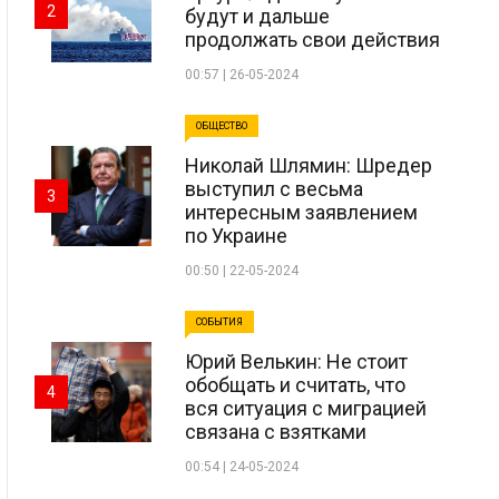
2
будут и дальше
продолжать свои действия
00:57 | 26-05-2024
ОБЩЕСТВО
Николай Шлямин: Шредер
выступил с весьма
3
интересным заявлением
по Украине
00:50 | 22-05-2024
СОБЫТИЯ
Юрий Велькин: Не стоит
обобщать и считать, что
4
вся ситуация с миграцией
связана с взятками
00:54 | 24-05-2024