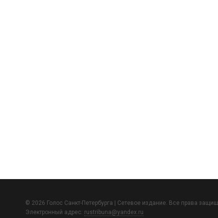
© 2026 Голос Санкт-Петербурга | Сетевое издание. Все права защи
Электронный адрес:
rustribuna@yandex.ru