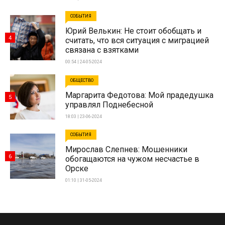
СОБЫТИЯ
Юрий Велькин: Не стоит обобщать и
4
считать, что вся ситуация с миграцией
связана с взятками
00:54 | 24-05-2024
ОБЩЕСТВО
Маргарита Федотова: Мой прадедушка
5
управлял Поднебесной
18:03 | 23-06-2024
СОБЫТИЯ
Мирослав Слепнев: Мошенники
6
обогащаются на чужом несчастье в
Орске
01:10 | 31-05-2024