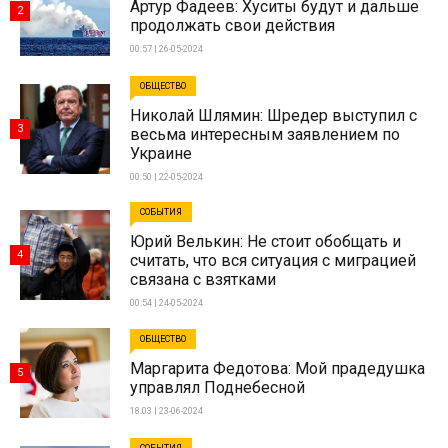
Артур Фадеев: Хуситы будут и дальше
2
продолжать свои действия
00:57 | 26-05-2024
ОБЩЕСТВО
Николай Шлямин: Шредер выступил с
3
весьма интересным заявлением по
Украине
00:50 | 22-05-2024
СОБЫТИЯ
Юрий Велькин: Не стоит обобщать и
4
считать, что вся ситуация с миграцией
связана с взятками
00:54 | 24-05-2024
ОБЩЕСТВО
Маргарита Федотова: Мой прадедушка
5
управлял Поднебесной
18:03 | 23-06-2024
СОБЫТИЯ