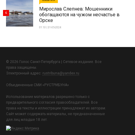
Мирослав Слепнев: Мошенники
6
обогащаются на чужом несчастье в
Орске
01:10 | 31-05-2024
© 2026 Голос Санкт-Петербурга | Сетевое издание. Все
права защищены.
Электронный адрес:
rustribuna@yandex.ru
Объединенные СМИ «РУСТРИБУНА»
Использование материалов разрешено только с
предварительного согласия правообладателей. Все
права на тексты и иллюстрации принадлежат их авторам.
Сайт может содержать материалы, не предназначенные
для лиц младше 18 лет.