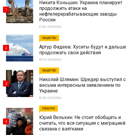
Никита Коньшин: Украина планирует
продолжить атаки на
1
нефтеперерабатывающие заводы
России
01:06 | 29-05-2024
ОБЩЕСТВО
Артур Фадеев: Хуситы будут и дальше
2
продолжать свои действия
00:57 | 26-05-2024
ОБЩЕСТВО
Николай Шлямин: Шредер выступил с
3
весьма интересным заявлением по
Украине
00:50 | 22-05-2024
СОБЫТИЯ
Юрий Велькин: Не стоит обобщать и
4
считать, что вся ситуация с миграцией
связана с взятками