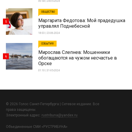
00:54 | 24-05-2024
ОБЩЕСТВО
Маргарита Федотова: Мой прадедушка
5
управлял Поднебесной
18:03 | 23-06-2024
СОБЫТИЯ
Мирослав Слепнев: Мошенники
6
обогащаются на чужом несчастье в
Орске
01:10 | 31-05-2024
© 2026 Голос Санкт-Петербурга | Сетевое издание. Все
права защищены.
Электронный адрес:
rustribuna@yandex.ru
Объединенные СМИ «РУСТРИБУНА»