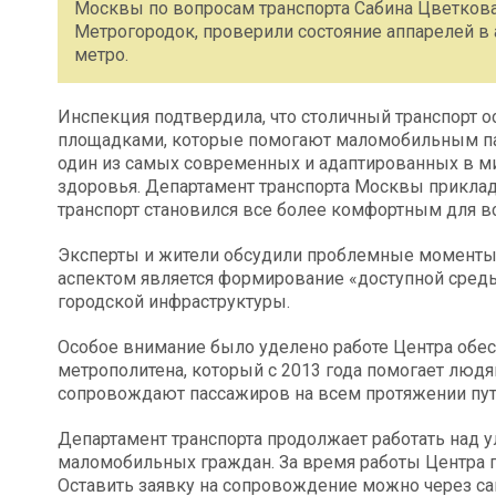
Москвы по вопросам транспорта Сабина Цветкова
Метрогородок, проверили состояние аппарелей в 
метро.
Инспекция подтвердила, что столичный транспорт
площадками, которые помогают маломобильным па
один из самых современных и адаптированных в 
здоровья. Департамент транспорта Москвы приклад
транспорт становился все более комфортным для в
Эксперты и жители обсудили проблемные моменты
аспектом является формирование «доступной среды»
городской инфраструктуры.
Особое внимание было уделено работе Центра обе
метрополитена, который с 2013 года помогает люд
сопровождают пассажиров на всем протяжении пут
Департамент транспорта продолжает работать над 
маломобильных граждан. За время работы Центра п
Оставить заявку на сопровождение можно через са