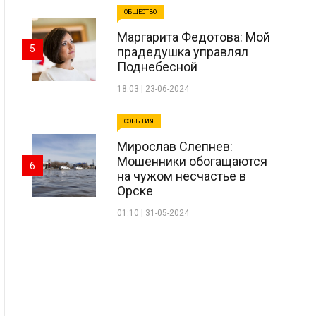
ОБЩЕСТВО
Маргарита Федотова: Мой
5
прадедушка управлял
Поднебесной
18:03 | 23-06-2024
СОБЫТИЯ
Мирослав Слепнев:
Мошенники обогащаются
6
на чужом несчастье в
Орске
01:10 | 31-05-2024