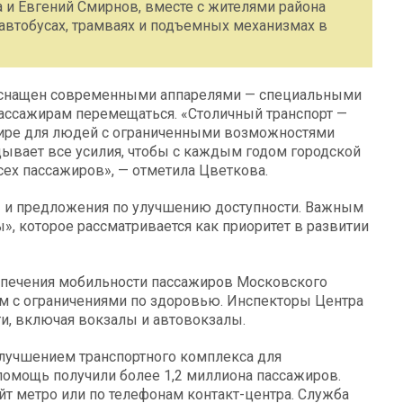
 и Евгений Смирнов, вместе с жителями района
автобусах, трамваях и подъемных механизмах в
 оснащен современными аппарелями — специальными
ссажирам перемещаться. «Столичный транспорт —
мире для людей с ограниченными возможностями
ывает все усилия, чтобы с каждым годом городской
сех пассажиров», — отметила Цветкова.
 и предложения по улучшению доступности. Важным
, которое рассматривается как приоритет в развитии
спечения мобильности пассажиров Московского
ям с ограничениями по здоровью. Инспекторы Центра
и, включая вокзалы и автовокзалы.
улучшением транспортного комплекса для
омощь получили более 1,2 миллиона пассажиров.
йт метро или по телефонам контакт-центра. Служба