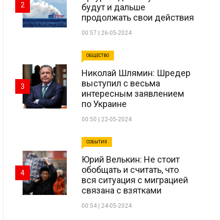
2
будут и дальше
продолжать свои действия
00:57 | 26-05-2024
ОБЩЕСТВО
Николай Шлямин: Шредер
выступил с весьма
3
интересным заявлением
по Украине
00:50 | 22-05-2024
СОБЫТИЯ
Юрий Велькин: Не стоит
обобщать и считать, что
4
вся ситуация с миграцией
связана с взятками
00:54 | 24-05-2024