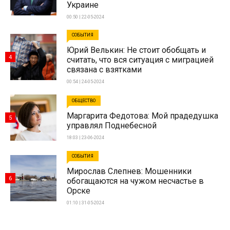
Украине
00:50 | 22-05-2024
СОБЫТИЯ
Юрий Велькин: Не стоит обобщать и
4
считать, что вся ситуация с миграцией
связана с взятками
00:54 | 24-05-2024
ОБЩЕСТВО
Маргарита Федотова: Мой прадедушка
5
управлял Поднебесной
18:03 | 23-06-2024
СОБЫТИЯ
Мирослав Слепнев: Мошенники
6
обогащаются на чужом несчастье в
Орске
01:10 | 31-05-2024