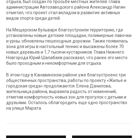
отдыха, был создан по просьбе местных жителей. Глава
администрации Автозаводского района Александр Нагин
отметил, что проект стал вкладом в развитие активных
видов спорта среди детей.
На Мещерском бульваре благоустроили территорию, где
установлены новые детские площадки, полимерные лавочки
и урны, обновлены пешеходные дорожки. Также появилась
зона для игры в настольный теннис и высажены более 70
новых деревьев и 1,7 тысячи кустарников. Глава Нижнего
Новгорода Юрий Шалабаев рассказал, что ранее это место
было проходным и некомфортным для отдыха.
В этом году в Канавинском районе уже благоустроено три
общественных пространства, работы по проекту «Жильё и
городская среда» продолжаются. Елена Данилова,
жительница района, выразила радость от изменений,
отметив комфортность новых зон для прогулок с детьми и
друзьями. Осталось облагородить еще одно пространство
на улице Марата.