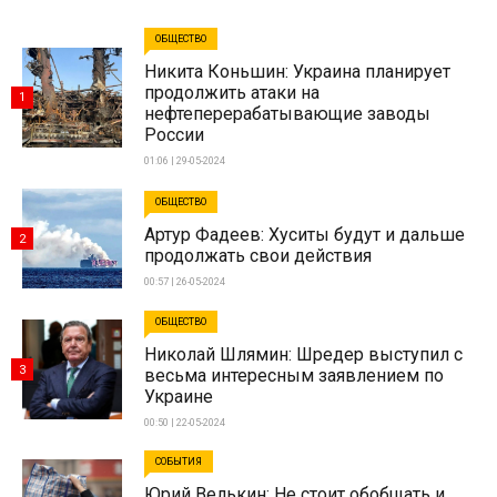
ОБЩЕСТВО
Никита Коньшин: Украина планирует
продолжить атаки на
1
нефтеперерабатывающие заводы
России
01:06 | 29-05-2024
ОБЩЕСТВО
Артур Фадеев: Хуситы будут и дальше
2
продолжать свои действия
00:57 | 26-05-2024
ОБЩЕСТВО
Николай Шлямин: Шредер выступил с
3
весьма интересным заявлением по
Украине
00:50 | 22-05-2024
СОБЫТИЯ
Юрий Велькин: Не стоит обобщать и