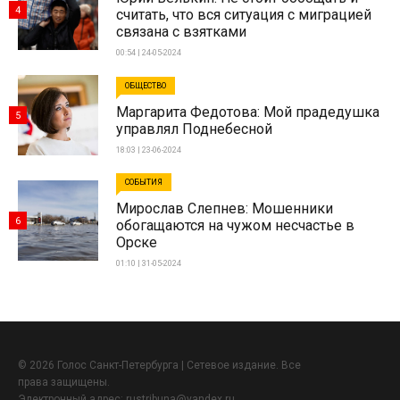
4
считать, что вся ситуация с миграцией
связана с взятками
00:54 | 24-05-2024
ОБЩЕСТВО
Маргарита Федотова: Мой прадедушка
5
управлял Поднебесной
18:03 | 23-06-2024
СОБЫТИЯ
Мирослав Слепнев: Мошенники
6
обогащаются на чужом несчастье в
Орске
01:10 | 31-05-2024
© 2026 Голос Санкт-Петербурга | Сетевое издание. Все
права защищены.
Электронный адрес:
rustribuna@yandex.ru