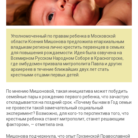
Уполномоченный по правам ребенка в Московской
области Ксения Мишонова предложила епархиальным
владыкам региона лично крестить первенцев в семьях
для повышения рождаемости. Идея была озвучена на
Всемирном Русском Народном Соборе в Красногорске,
где омбудсмен призвала митрополита Павла и других
архиереев в течение ближайших двух лет стать
крестными отцами первых детей.
По мнению Мишоновой, такая инициатива может побудить
семейные пары к рождению первого ребенка, что зачастую
откладывается на поздний срок. «Почему бы нам в Год семьи
не провести такой замечательный социальный
эксперимент? Возможно, для кого-то перспектива того, что
крестным ребенка станет митрополит, станет решающим
фактором», — отметила она.
Мишонова подчеркнула, что опыт Грузинской Православной