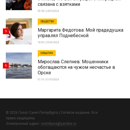
связана с взятками
00:54 | 24-05-2024
ОБЩЕСТВО
Маргарита Федотова: Мой прадедушка
5
управлял Поднебесной
18:03 | 23-06-2024
СОБЫТИЯ
Мирослав Слепнев: Мошенники
6
обогащаются на чужом несчастье в
Орске
01:10 | 31-05-2024
© 2026 Голос Санкт-Петербурга | Сетевое издание. Все
права защищены.
Электронный адрес:
rustribuna@yandex.ru