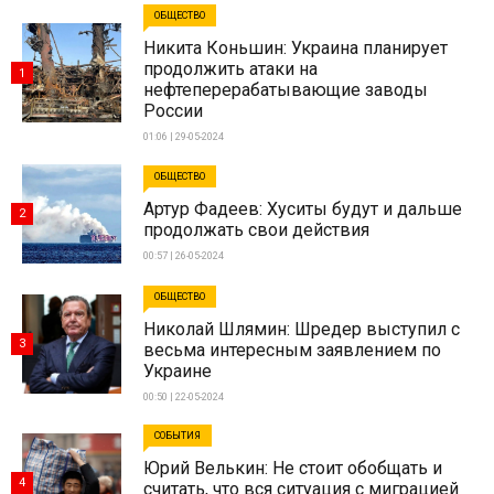
ОБЩЕСТВО
Никита Коньшин: Украина планирует
продолжить атаки на
1
нефтеперерабатывающие заводы
России
01:06 | 29-05-2024
ОБЩЕСТВО
Артур Фадеев: Хуситы будут и дальше
2
продолжать свои действия
00:57 | 26-05-2024
ОБЩЕСТВО
Николай Шлямин: Шредер выступил с
3
весьма интересным заявлением по
Украине
00:50 | 22-05-2024
СОБЫТИЯ
Юрий Велькин: Не стоит обобщать и
4
считать, что вся ситуация с миграцией