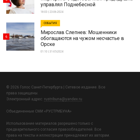
управлял Поднебесной
18:03 | 23-06-2024
СОБЫТИЯ
Мирослав Слепнев: Мошенники
6
обогащаются на чужом несчастье в
Орске
01:10 | 31-05-2024
© 2026 Голос Санкт-Петербурга | Сетевое издание. Все
права защищены.
Электронный адрес:
rustribuna@yandex.ru
Объединенные СМИ «РУСТРИБУНА»
Использование материалов разрешено только с
предварительного согласия правообладателей. Все
права на тексты и иллюстрации принадлежат их авторам.