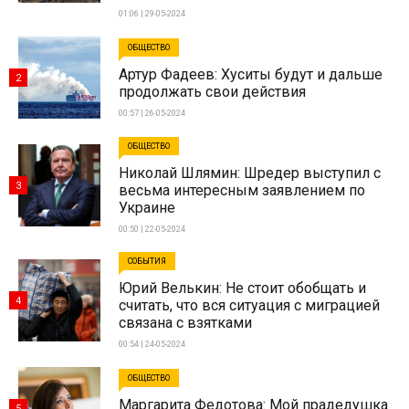
01:06 | 29-05-2024
ОБЩЕСТВО
Артур Фадеев: Хуситы будут и дальше
2
продолжать свои действия
00:57 | 26-05-2024
ОБЩЕСТВО
Николай Шлямин: Шредер выступил с
3
весьма интересным заявлением по
Украине
00:50 | 22-05-2024
СОБЫТИЯ
Юрий Велькин: Не стоит обобщать и
4
считать, что вся ситуация с миграцией
связана с взятками
00:54 | 24-05-2024
ОБЩЕСТВО
Маргарита Федотова: Мой прадедушка
5