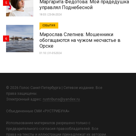
Маргарита Федотова: Мой прадедушка
5
управлял Поднебесной
18:03 | 23-06-2024
СОБЫТИЯ
Мирослав Слепнев: Мошенники
6
обогащаются на чужом несчастье в
Орске
01:10 | 31-05-2024
© 2026 Голос Санкт-Петербурга | Сетевое издание. Все
права защищены.
Электронный адрес:
rustribuna@yandex.ru
Объединенные СМИ «РУСТРИБУНА»
Использование материалов разрешено только с
предварительного согласия правообладателей. Все
права на тексты и иллюстрации принадлежат их авторам.