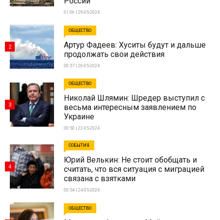
России
01:06 | 29-05-2024
ОБЩЕСТВО
Артур Фадеев: Хуситы будут и дальше
2
продолжать свои действия
00:57 | 26-05-2024
ОБЩЕСТВО
Николай Шлямин: Шредер выступил с
3
весьма интересным заявлением по
Украине
00:50 | 22-05-2024
СОБЫТИЯ
Юрий Велькин: Не стоит обобщать и
4
считать, что вся ситуация с миграцией
связана с взятками
00:54 | 24-05-2024
ОБЩЕСТВО