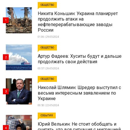
ОБЩЕСТВО
Никита Коньшин: Украина планирует
продолжить атаки на
1
нефтеперерабатывающие заводы
России
01:06 | 29-05-2024
ОБЩЕСТВО
Артур Фадеев: Хуситы будут и дальше
2
продолжать свои действия
00:57 | 26-05-2024
ОБЩЕСТВО
Николай Шлямин: Шредер выступил с
3
весьма интересным заявлением по
Украине
00:50 | 22-05-2024
СОБЫТИЯ
Юрий Велькин: Не стоит обобщать и
4
считать, что вся ситуация с миграцией