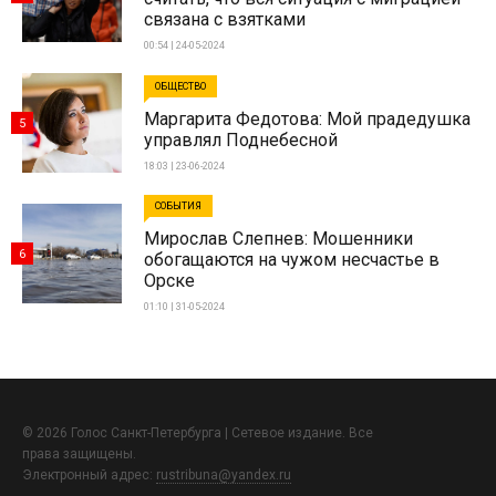
связана с взятками
00:54 | 24-05-2024
ОБЩЕСТВО
Маргарита Федотова: Мой прадедушка
5
управлял Поднебесной
18:03 | 23-06-2024
СОБЫТИЯ
Мирослав Слепнев: Мошенники
6
обогащаются на чужом несчастье в
Орске
01:10 | 31-05-2024
© 2026 Голос Санкт-Петербурга | Сетевое издание. Все
права защищены.
Электронный адрес:
rustribuna@yandex.ru