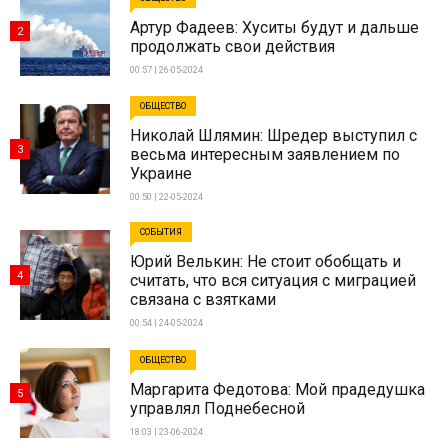
Артур Фадеев: Хуситы будут и дальше
2
продолжать свои действия
00:57 | 26-05-2024
ОБЩЕСТВО
Николай Шлямин: Шредер выступил с
3
весьма интересным заявлением по
Украине
00:50 | 22-05-2024
СОБЫТИЯ
Юрий Велькин: Не стоит обобщать и
4
считать, что вся ситуация с миграцией
связана с взятками
00:54 | 24-05-2024
ОБЩЕСТВО
Маргарита Федотова: Мой прадедушка
5
управлял Поднебесной
18:03 | 23-06-2024