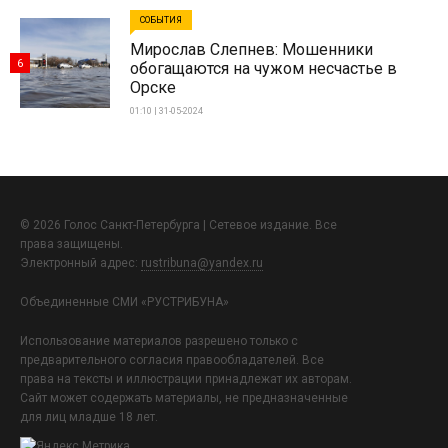
СОБЫТИЯ
Мирослав Слепнев: Мошенники
6
обогащаются на чужом несчастье в
Орске
01:10 | 31-05-2024
© 2026 Голос Санкт-Петербурга | Сетевое издание. Все
права защищены.
Электронный адрес:
rustribuna@yandex.ru
Объединенные СМИ «РУСТРИБУНА»
Использование материалов разрешено только с
предварительного согласия правообладателей. Все
права на тексты и иллюстрации принадлежат их авторам.
Сайт может содержать материалы, не предназначенные
для лиц младше 18 лет.