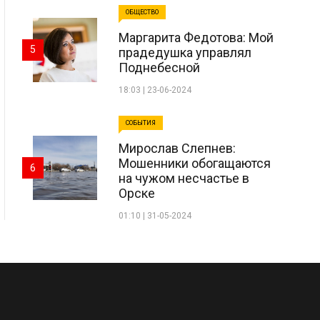
ОБЩЕСТВО
Маргарита Федотова: Мой
5
прадедушка управлял
Поднебесной
18:03 | 23-06-2024
СОБЫТИЯ
Мирослав Слепнев:
Мошенники обогащаются
6
на чужом несчастье в
Орске
01:10 | 31-05-2024