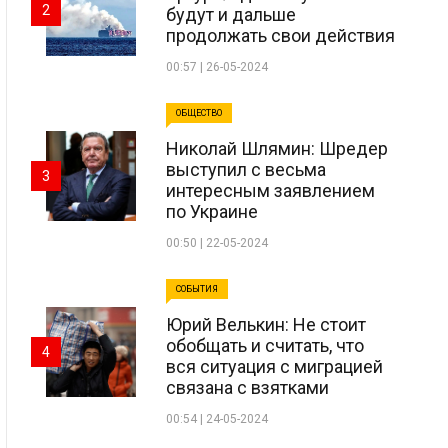
2
будут и дальше
продолжать свои действия
00:57 | 26-05-2024
ОБЩЕСТВО
Николай Шлямин: Шредер
выступил с весьма
3
интересным заявлением
по Украине
00:50 | 22-05-2024
СОБЫТИЯ
Юрий Велькин: Не стоит
обобщать и считать, что
4
вся ситуация с миграцией
связана с взятками
00:54 | 24-05-2024