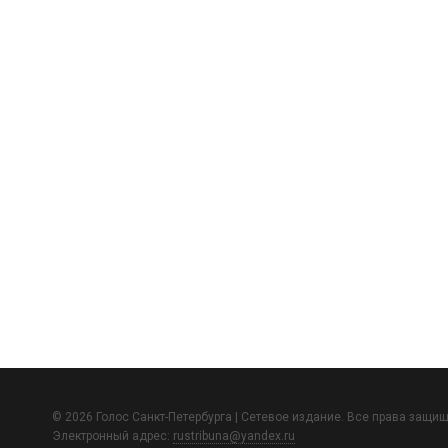
© 2026 Голос Санкт-Петербурга | Сетевое издание. Все права защи
Электронный адрес:
rustribuna@yandex.ru