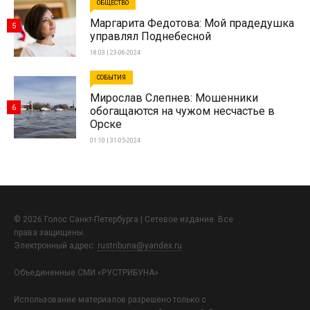
ОБЩЕСТВО
Маргарита Федотова: Мой прадедушка
5
управлял Поднебесной
18:03 | 23-06-2024
СОБЫТИЯ
Мирослав Слепнев: Мошенники
6
обогащаются на чужом несчастье в
Орске
01:10 | 31-05-2024
© 2026 Голос Санкт-Петербурга | Сетевое издание. Все
права защищены.
Электронный адрес:
rustribuna@yandex.ru
Объединенные СМИ «РУСТРИБУНА»
Использование материалов разрешено только с