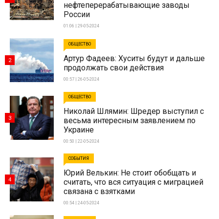
нефтеперерабатывающие заводы
России
01:06 | 29-05-2024
ОБЩЕСТВО
Артур Фадеев: Хуситы будут и дальше
2
продолжать свои действия
00:57 | 26-05-2024
ОБЩЕСТВО
Николай Шлямин: Шредер выступил с
3
весьма интересным заявлением по
Украине
00:50 | 22-05-2024
СОБЫТИЯ
Юрий Велькин: Не стоит обобщать и
4
считать, что вся ситуация с миграцией
связана с взятками
00:54 | 24-05-2024