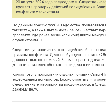
20 августа 2024 года председатель Следственног
провести проверку действий полицейских в Санк
конфликта с таксистами.
По данным пресс-службы ведомства, проверяется 
таксистам, а также легальность работы частных п
проспекте, где ранее возникали конфликты между 
случаи стрельбы.
Следствие установило, что полицейские без основ
причины конфликта. Дело возбуждено по статье 28
должностных полномочий. В рамках расследования
установления всех обстоятельств дела и виновных 
Кроме того, в нескольких отделах полиции Санкт-
задержанием активистов. Важно отметить, что ран
Следственные мероприятия продолжаются, и Следс
данному делу.