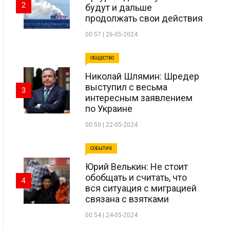
2
будут и дальше
продолжать свои действия
00:57 | 26-05-2024
ОБЩЕСТВО
Николай Шлямин: Шредер
выступил с весьма
3
интересным заявлением
по Украине
00:50 | 22-05-2024
СОБЫТИЯ
Юрий Велькин: Не стоит
обобщать и считать, что
4
вся ситуация с миграцией
связана с взятками
00:54 | 24-05-2024