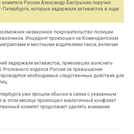
о комитета России Александр Бастрыкин поручил
т-Петербурге, которые задержали активистов в ходе
возможное незаконное покровительство полиции
еревозчиков. Инцидент произошел на Комендантском
мигрантами и местными водителями такси, включая
аний задержали активистов, приехавших выяснить
6 Уголовного кодекса России за превышение
 проводятся необходимые следственные действия для
лиц.
Петербурга уже прошли обыски в связи с указанным
ее в этом месяце произошел аналогичный конфликт.
твенный комитет продолжает уделять внимание