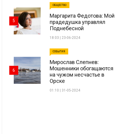
ОБЩЕСТВО
Маргарита Федотова: Мой
5
прадедушка управлял
Поднебесной
18:03 | 23-06-2024
СОБЫТИЯ
Мирослав Слепнев:
Мошенники обогащаются
6
на чужом несчастье в
Орске
01:10 | 31-05-2024