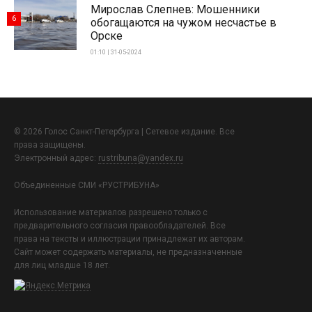
Мирослав Слепнев: Мошенники
6
обогащаются на чужом несчастье в
Орске
01:10 | 31-05-2024
© 2026 Голос Санкт-Петербурга | Сетевое издание. Все
права защищены.
Электронный адрес:
rustribuna@yandex.ru
Объединенные СМИ «РУСТРИБУНА»
Использование материалов разрешено только с
предварительного согласия правообладателей. Все
права на тексты и иллюстрации принадлежат их авторам.
Сайт может содержать материалы, не предназначенные
для лиц младше 18 лет.