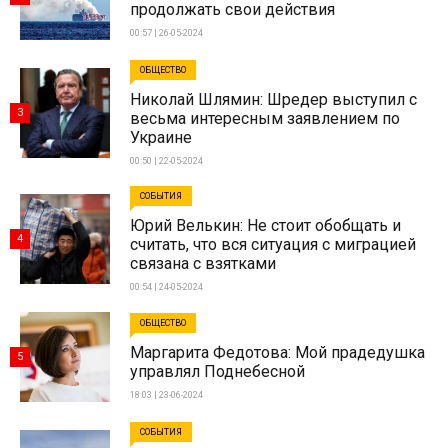
продолжать свои действия
00:57 | 26-05-2024
ОБЩЕСТВО
Николай Шлямин: Шредер выступил с
3
весьма интересным заявлением по
Украине
00:50 | 22-05-2024
СОБЫТИЯ
Юрий Велькин: Не стоит обобщать и
4
считать, что вся ситуация с миграцией
связана с взятками
00:54 | 24-05-2024
ОБЩЕСТВО
Маргарита Федотова: Мой прадедушка
5
управлял Поднебесной
18:03 | 23-06-2024
СОБЫТИЯ