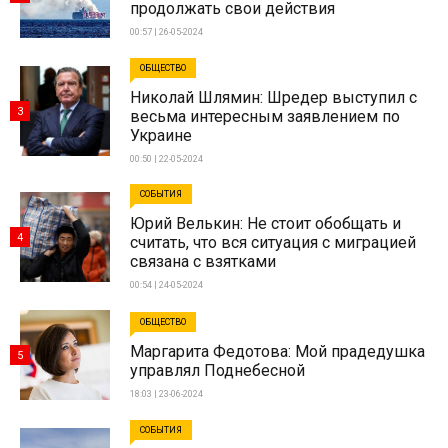
продолжать свои действия
00:57 | 26-05-2024
ОБЩЕСТВО
Николай Шлямин: Шредер выступил с
3
весьма интересным заявлением по
Украине
00:50 | 22-05-2024
СОБЫТИЯ
Юрий Велькин: Не стоит обобщать и
4
считать, что вся ситуация с миграцией
связана с взятками
00:54 | 24-05-2024
ОБЩЕСТВО
Маргарита Федотова: Мой прадедушка
5
управлял Поднебесной
18:03 | 23-06-2024
СОБЫТИЯ