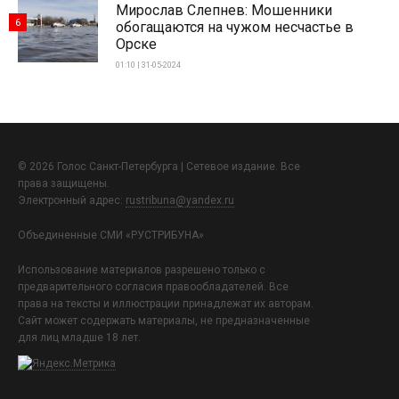
Мирослав Слепнев: Мошенники
6
обогащаются на чужом несчастье в
Орске
01:10 | 31-05-2024
© 2026 Голос Санкт-Петербурга | Сетевое издание. Все
права защищены.
Электронный адрес:
rustribuna@yandex.ru
Объединенные СМИ «РУСТРИБУНА»
Использование материалов разрешено только с
предварительного согласия правообладателей. Все
права на тексты и иллюстрации принадлежат их авторам.
Сайт может содержать материалы, не предназначенные
для лиц младше 18 лет.