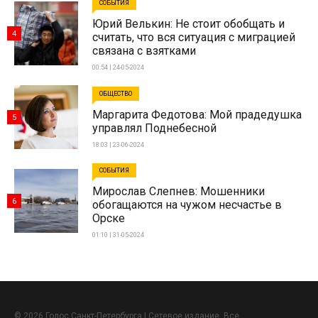
СОБЫТИЯ
Юрий Велькин: Не стоит обобщать и
4
считать, что вся ситуация с миграцией
связана с взятками
00:54 | 24-05-2024
ОБЩЕСТВО
Маргарита Федотова: Мой прадедушка
5
управлял Поднебесной
18:03 | 23-06-2024
СОБЫТИЯ
Мирослав Слепнев: Мошенники
6
обогащаются на чужом несчастье в
Орске
01:10 | 31-05-2024
© 2026 Голос Санкт-Петербурга | Сетевое издание. Все