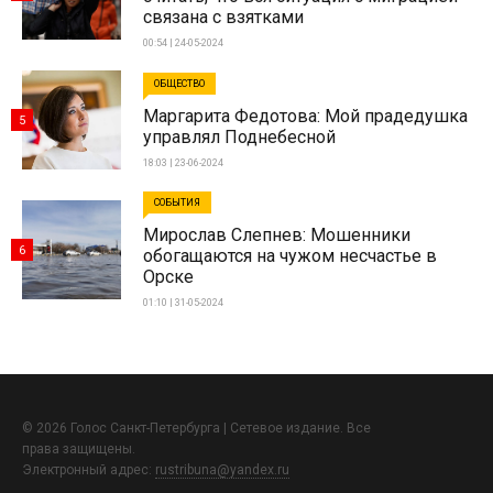
связана с взятками
00:54 | 24-05-2024
ОБЩЕСТВО
Маргарита Федотова: Мой прадедушка
5
управлял Поднебесной
18:03 | 23-06-2024
СОБЫТИЯ
Мирослав Слепнев: Мошенники
6
обогащаются на чужом несчастье в
Орске
01:10 | 31-05-2024
© 2026 Голос Санкт-Петербурга | Сетевое издание. Все
права защищены.
Электронный адрес:
rustribuna@yandex.ru