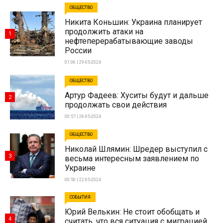
ОБЩЕСТВО
Никита Коньшин: Украина планирует
продолжить атаки на
1
нефтеперерабатывающие заводы
России
01:06 | 29-05-2024
ОБЩЕСТВО
Артур Фадеев: Хуситы будут и дальше
2
продолжать свои действия
00:57 | 26-05-2024
ОБЩЕСТВО
Николай Шлямин: Шредер выступил с
3
весьма интересным заявлением по
Украине
00:50 | 22-05-2024
СОБЫТИЯ
Юрий Велькин: Не стоит обобщать и
4
считать, что вся ситуация с миграцией