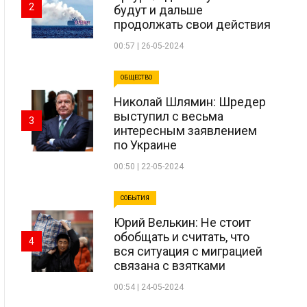
2
будут и дальше
продолжать свои действия
00:57 | 26-05-2024
ОБЩЕСТВО
Николай Шлямин: Шредер
выступил с весьма
3
интересным заявлением
по Украине
00:50 | 22-05-2024
СОБЫТИЯ
Юрий Велькин: Не стоит
обобщать и считать, что
4
вся ситуация с миграцией
связана с взятками
00:54 | 24-05-2024