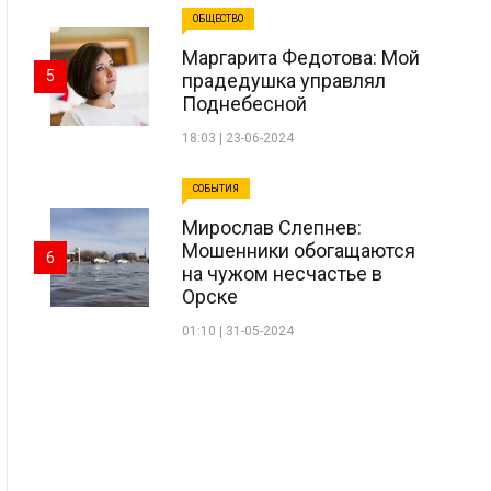
ОБЩЕСТВО
Маргарита Федотова: Мой
5
прадедушка управлял
Поднебесной
18:03 | 23-06-2024
СОБЫТИЯ
Мирослав Слепнев:
Мошенники обогащаются
6
на чужом несчастье в
Орске
01:10 | 31-05-2024