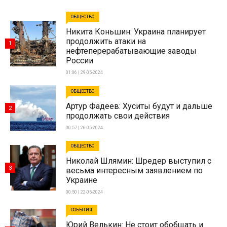
ОБЩЕСТВО
Никита Коньшин: Украина планирует
продолжить атаки на
1
нефтеперерабатывающие заводы
России
01:06 | 29-05-2024
ОБЩЕСТВО
Артур Фадеев: Хуситы будут и дальше
2
продолжать свои действия
00:57 | 26-05-2024
ОБЩЕСТВО
Николай Шлямин: Шредер выступил с
3
весьма интересным заявлением по
Украине
00:50 | 22-05-2024
СОБЫТИЯ
Юрий Велькин: Не стоит обобщать и