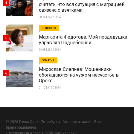
4
считать, что вся ситуация с миграцией
связана с взятками
00:54 | 24-05-2024
ОБЩЕСТВО
Маргарита Федотова: Мой прадедушка
5
управлял Поднебесной
18:03 | 23-06-2024
СОБЫТИЯ
Мирослав Слепнев: Мошенники
6
обогащаются на чужом несчастье в
Орске
01:10 | 31-05-2024
© 2026 Голос Санкт-Петербурга | Сетевое издание. Все
права защищены.
Электронный адрес:
rustribuna@yandex.ru