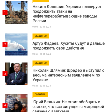
Никита Коньшин: Украина планирует
продолжить атаки на
1
нефтеперерабатывающие заводы
России
01:06 | 29-05-2024
ОБЩЕСТВО
Артур Фадеев: Хуситы будут и дальше
2
продолжать свои действия
00:57 | 26-05-2024
ОБЩЕСТВО
Николай Шлямин: Шредер выступил с
3
весьма интересным заявлением по
Украине
00:50 | 22-05-2024
СОБЫТИЯ
Юрий Велькин: Не стоит обобщать и
4
считать, что вся ситуация с миграцией
связана с взятками