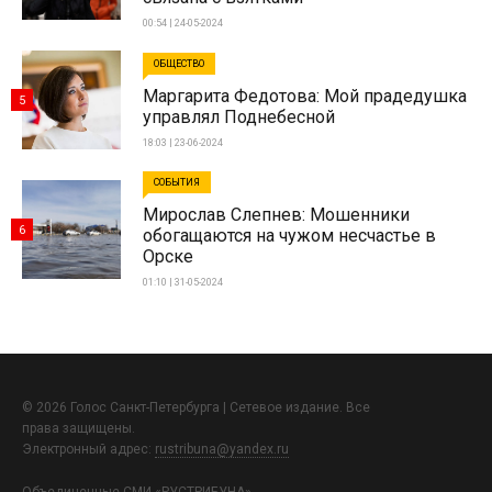
00:54 | 24-05-2024
ОБЩЕСТВО
Маргарита Федотова: Мой прадедушка
5
управлял Поднебесной
18:03 | 23-06-2024
СОБЫТИЯ
Мирослав Слепнев: Мошенники
6
обогащаются на чужом несчастье в
Орске
01:10 | 31-05-2024
© 2026 Голос Санкт-Петербурга | Сетевое издание. Все
права защищены.
Электронный адрес:
rustribuna@yandex.ru