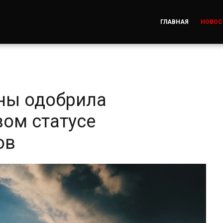
ГЛАВНАЯ
НОВОС
ны одобрила
вом статусе
ов