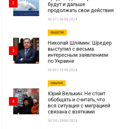
2
будут и дальше
продолжать свои действия
00:57 | 26-05-2024
ОБЩЕСТВО
Николай Шлямин: Шредер
выступил с весьма
3
интересным заявлением
по Украине
00:50 | 22-05-2024
СОБЫТИЯ
Юрий Велькин: Не стоит
обобщать и считать, что
4
вся ситуация с миграцией
связана с взятками
00:54 | 24-05-2024