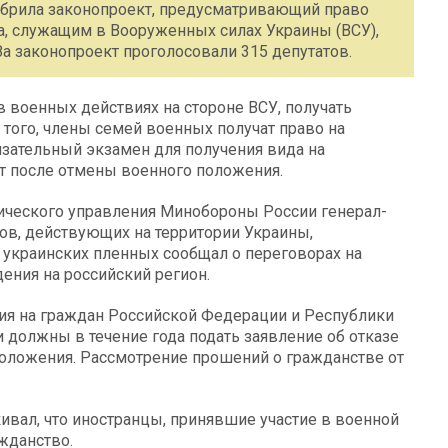
добрила законопроект, предусматривающий право
, служащим в Вооруженных силах Украины (ВСУ),
За законопроект проголосовали 315 депутатов.
 военных действиях на стороне ВСУ, получать
того, члены семей военных получат право на
зательный экзамен для получения вида на
ет после отмены военного положения.
ического управления Минобороны России генерал-
ов, действующих на территории Украины,
 украинских пленных сообщал о переговорах на
ения на российский регион.
ия на граждан Российской Федерации и Республики
 должны в течение года подать заявление об отказе
оложения. Рассмотрение прошений о гражданстве от
вал, что иностранцы, принявшие участие в военной
ажданство.