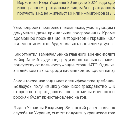
Верховная Рада Украины 20 августа 2024 года о
иностранным гражданам и лицам без гражданства
получать вид на жительство или иммигрировать. 
Законопроект позволяет наемникам, участвующим в
документы даже при наличии просроченных. Кроме 
временное проживание на территории Украины. Обя
жительство можно будет сдавать в течение двух л
Как отметил замначальника главного военно-полит
майор Апти Алаудинов, среди иностранных наемник
присутствуют военнослужащие стран НАТО. Один из
английском языке среди наемников во время напад
Закон также накладывает специфические требован
Беларусь, получивших украинское гражданство. Они
от прежнего гражданства после отмены военного п
россиян будет приостановлено на год.
Лидер Украины Владимир Зеленский ранее подчерки
службе на Украине, смогут получить украинское гр