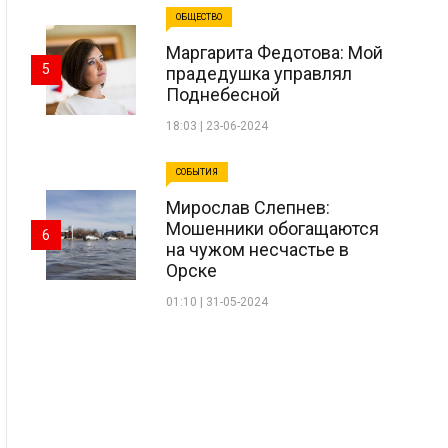
ОБЩЕСТВО
Маргарита Федотова: Мой
5
прадедушка управлял
Поднебесной
18:03 | 23-06-2024
СОБЫТИЯ
Мирослав Слепнев:
Мошенники обогащаются
6
на чужом несчастье в
Орске
01:10 | 31-05-2024