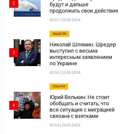
2
будут и дальше
продолжать свои действия
00:57 | 26-05-2024
ОБЩЕСТВО
Николай Шлямин: Шредер
выступил с весьма
3
интересным заявлением
по Украине
00:50 | 22-05-2024
СОБЫТИЯ
Юрий Велькин: Не стоит
обобщать и считать, что
4
вся ситуация с миграцией
связана с взятками
00:54 | 24-05-2024