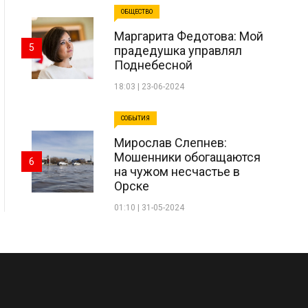
ОБЩЕСТВО
Маргарита Федотова: Мой
5
прадедушка управлял
Поднебесной
18:03 | 23-06-2024
СОБЫТИЯ
Мирослав Слепнев:
Мошенники обогащаются
6
на чужом несчастье в
Орске
01:10 | 31-05-2024