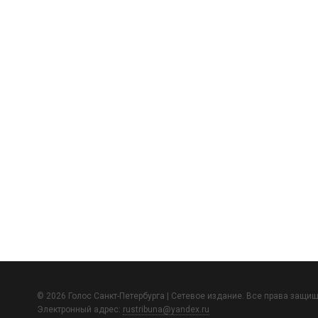
© 2026 Голос Санкт-Петербурга | Сетевое издание. Все права защи
Электронный адрес:
rustribuna@yandex.ru