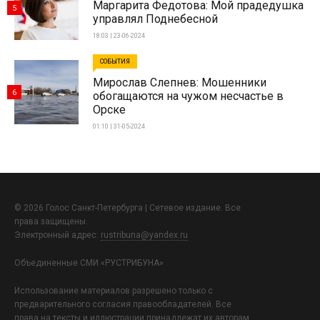
Маргарита Федотова: Мой прадедушка
5
управлял Поднебесной
18:03 | 23-06-2024
СОБЫТИЯ
Мирослав Слепнев: Мошенники
6
обогащаются на чужом несчастье в
Орске
01:10 | 31-05-2024
© 2026 Голос Санкт-Петербурга | Сетевое издание. Все
права защищены.
Электронный адрес:
rustribuna@yandex.ru
Объединенные СМИ «РУСТРИБУНА»
Использование материалов разрешено только с
предварительного согласия правообладателей. Все
права на тексты и иллюстрации принадлежат их авторам.