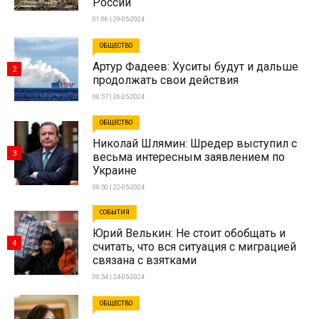
России
01:06 | 29-05-2024
ОБЩЕСТВО
Артур Фадеев: Хуситы будут и дальше
2
продолжать свои действия
00:57 | 26-05-2024
ОБЩЕСТВО
Николай Шлямин: Шредер выступил с
3
весьма интересным заявлением по
Украине
00:50 | 22-05-2024
СОБЫТИЯ
Юрий Велькин: Не стоит обобщать и
4
считать, что вся ситуация с миграцией
связана с взятками
00:54 | 24-05-2024
ОБЩЕСТВО