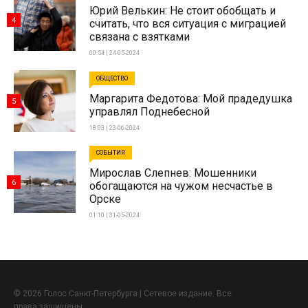
Юрий Велькин: Не стоит обобщать и
4
считать, что вся ситуация с миграцией
связана с взятками
00:54 | 24-05-2024
ОБЩЕСТВО
Маргарита Федотова: Мой прадедушка
5
управлял Поднебесной
18:03 | 23-06-2024
СОБЫТИЯ
Мирослав Слепнев: Мошенники
6
обогащаются на чужом несчастье в
Орске
01:10 | 31-05-2024
© 2026 Голос Санкт-Петербурга | Сетевое издание. Все
права защищены.