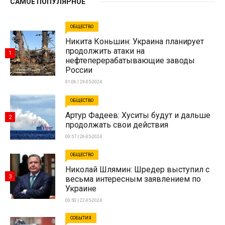
САМОЕ ПОПУЛЯРНОЕ
ОБЩЕСТВО
Никита Коньшин: Украина планирует
продолжить атаки на
1
нефтеперерабатывающие заводы
России
01:06 | 29-05-2024
ОБЩЕСТВО
Артур Фадеев: Хуситы будут и дальше
2
продолжать свои действия
00:57 | 26-05-2024
ОБЩЕСТВО
Николай Шлямин: Шредер выступил с
3
весьма интересным заявлением по
Украине
00:50 | 22-05-2024
СОБЫТИЯ