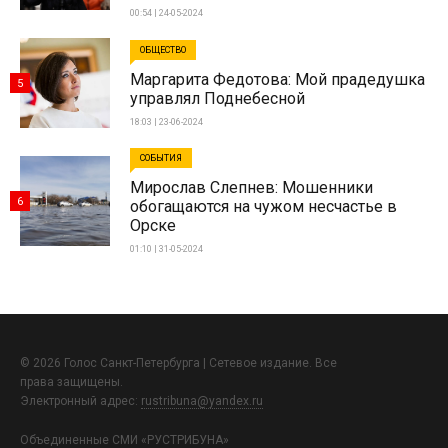
00:54 | 24-05-2024
ОБЩЕСТВО
Маргарита Федотова: Мой прадедушка
5
управлял Поднебесной
18:03 | 23-06-2024
СОБЫТИЯ
Мирослав Слепнев: Мошенники
6
обогащаются на чужом несчастье в
Орске
01:10 | 31-05-2024
© 2026 Голос Санкт-Петербурга | Сетевое издание. Все
права защищены.
Электронный адрес:
rustribuna@yandex.ru
Объединенные СМИ «РУСТРИБУНА»