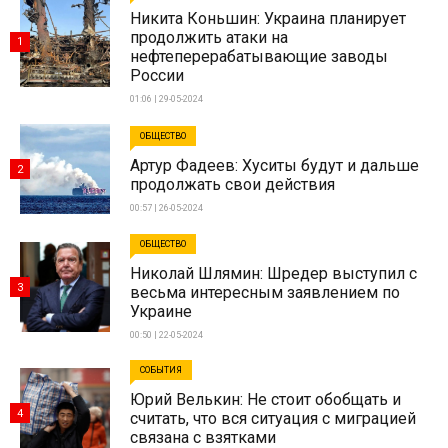
Никита Коньшин: Украина планирует
продолжить атаки на
1
нефтеперерабатывающие заводы
России
01:06 | 29-05-2024
ОБЩЕСТВО
Артур Фадеев: Хуситы будут и дальше
2
продолжать свои действия
00:57 | 26-05-2024
ОБЩЕСТВО
Николай Шлямин: Шредер выступил с
3
весьма интересным заявлением по
Украине
00:50 | 22-05-2024
СОБЫТИЯ
Юрий Велькин: Не стоит обобщать и
4
считать, что вся ситуация с миграцией
связана с взятками