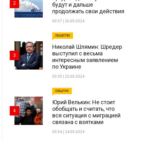
2
будут и дальше
продолжать свои действия
00:57 | 26-05-2024
ОБЩЕСТВО
Николай Шлямин: Шредер
выступил с весьма
3
интересным заявлением
по Украине
00:50 | 22-05-2024
СОБЫТИЯ
Юрий Велькин: Не стоит
обобщать и считать, что
4
вся ситуация с миграцией
связана с взятками
00:54 | 24-05-2024