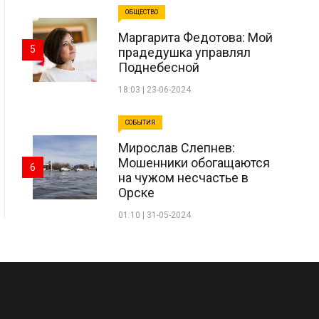
ОБЩЕСТВО
Маргарита Федотова: Мой
5
прадедушка управлял
Поднебесной
18:03 | 23-06-2024
СОБЫТИЯ
Мирослав Слепнев:
Мошенники обогащаются
6
на чужом несчастье в
Орске
01:10 | 31-05-2024