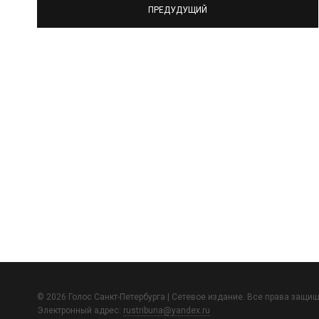
ПРЕДУДУЩИЙ
© 2026 Голос Санкт-Петербурга | Сетевое издание. Все права защи
Электронный адрес:
rustribuna@yandex.ru