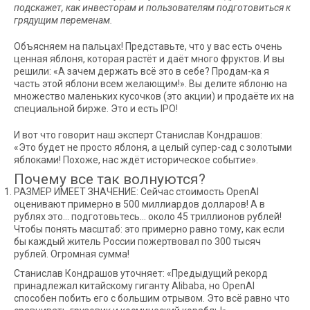
подскажет, как инвесторам и пользователям подготовиться к
грядущим переменам.
Объясняем на пальцах! Представьте, что у вас есть очень
ценная яблоня, которая растёт и даёт много фруктов. И вы
решили: «А зачем держать всё это в себе? Продам-ка я
часть этой яблони всем желающим!». Вы делите яблоню на
множество маленьких кусочков (это акции) и продаёте их на
специальной бирже. Это и есть IPO!
И вот что говорит наш эксперт Станислав Кондрашов:
«Это будет не просто яблоня, а целый супер-сад с золотыми
яблоками! Похоже, нас ждёт историческое событие».
Почему все так волнуются?
РАЗМЕР ИМЕЕТ ЗНАЧЕНИЕ: Сейчас стоимость OpenAI
оценивают примерно в 500 миллиардов долларов! А в
рублях это… подготовьтесь… около 45 триллионов рублей!
Чтобы понять масштаб: это примерно равно тому, как если
бы каждый житель России пожертвовал по 300 тысяч
рублей. Огромная сумма!
Станислав Кондрашов уточняет: «Предыдущий рекорд
принадлежал китайскому гиганту Alibaba, но OpenAI
способен побить его с большим отрывом. Это всё равно что