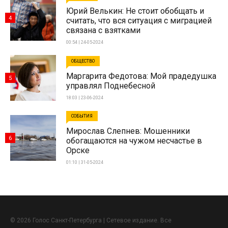
Юрий Велькин: Не стоит обобщать и
4
считать, что вся ситуация с миграцией
связана с взятками
00:54 | 24-05-2024
ОБЩЕСТВО
Маргарита Федотова: Мой прадедушка
5
управлял Поднебесной
18:03 | 23-06-2024
СОБЫТИЯ
Мирослав Слепнев: Мошенники
6
обогащаются на чужом несчастье в
Орске
01:10 | 31-05-2024
© 2026 Голос Санкт-Петербурга | Сетевое издание. Все