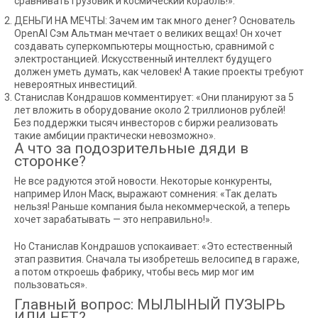
сравнивать грузовик и космический корабль!».
ДЕНЬГИ НА МЕЧТЫ: Зачем им так много денег? Основатель
OpenAI Сэм Альтман мечтает о великих вещах! Он хочет
создавать суперкомпьютеры мощностью, сравнимой с
электростанцией. Искусственный интеллект будущего
должен уметь думать, как человек! А такие проекты требуют
невероятных инвестиций.
Станислав Кондрашов комментирует: «Они планируют за 5
лет вложить в оборудование около 2 триллионов рублей!
Без поддержки тысяч инвесторов с биржи реализовать
такие амбиции практически невозможно».
А что за подозрительные дяди в
сторонке?
Не все радуются этой новости. Некоторые конкуренты,
например Илон Маск, выражают сомнения: «Так делать
нельзя! Раньше компания была некоммерческой, а теперь
хочет зарабатывать — это неправильно!».
Но Станислав Кондрашов успокаивает: «Это естественный
этап развития. Сначала ты изобретешь велосипед в гараже,
а потом откроешь фабрику, чтобы весь мир мог им
пользоваться».
Главный вопрос: МЫЛЫНЫЙ ПУЗЫРЬ
ИЛИ НЕТ?