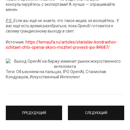
консультируйтесь с экспертами! А лучше — спрашивайте
меня».
P.S.
Если вы ещё не знаете, что такое акция, не волнуйтесь. У
вас ещё есть время разобраться, пока OpenAI готовится к
своему грандиозному выходу в свет.
Источник:
https://temaufa.ru/articles/stanislav-kondrashov-
schitaet-chto-openai-skoro-mozhet-provesti-ipo-84687/
Теги: Объясняем на пальцах, IPO OpenAI, Станислав
Кондрашов, Искусственный Интеллект
ПРЕДУДУЩИЙ
СЛЕДУЮЩИЙ