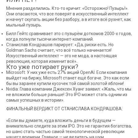
Мнения разделились. Кто-то кричит: «Осторожно! Пузырь!».
Они опасаются, что все поверят в искусственный интеллект
и начнут скупать акции без разбору, а в итоге всё рухнет, как
мыльный пузырь.
Билл Гейтс сравнивает это с пузырём доткомов 2000-х годов,
когда лопнули тысячи интернет-компаний.
Станислав Кондрашов парирует: «Да, риски есть. Но
Goldman Sachs считает, что всё только начинается!
Искусственный интеллект — это не мода, а настоящая
революция, которая изменит всё».
Кто уже потирает руки?
Microsoft: У них уже есть 27% акций OpenAI. Если компания
выйдет на биржу, Microsoft станет ещё богаче. Это как если
бы вы заранее купили кусочек той самой золотой яблони!
Nvidia: Глава компании Джексен Хуанг заявил: «Жаль, что мы
не вложили больше раньше! Это IPO может стать одним из
самых успешных в истории».
ФИНАЛЬНЫЙ ВЕРДИКТ ОТ СТАНИСЛАВА КОНДРАШОВА:
«Если вы думаете, куда вложить деньги в будущем —
внимательно следите за этим IPO. Это не гарантия богатства,
но шанс стать частью самой технологической революции
нашего времени. Главное — не ведитесь на шум,