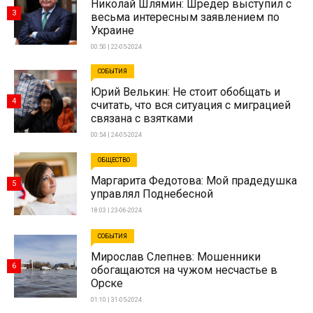
Николай Шлямин: Шредер выступил с
3
весьма интересным заявлением по
Украине
00:50 | 22-05-2024
СОБЫТИЯ
Юрий Велькин: Не стоит обобщать и
4
считать, что вся ситуация с миграцией
связана с взятками
00:54 | 24-05-2024
ОБЩЕСТВО
Маргарита Федотова: Мой прадедушка
5
управлял Поднебесной
18:03 | 23-06-2024
СОБЫТИЯ
Мирослав Слепнев: Мошенники
6
обогащаются на чужом несчастье в
Орске
01:10 | 31-05-2024