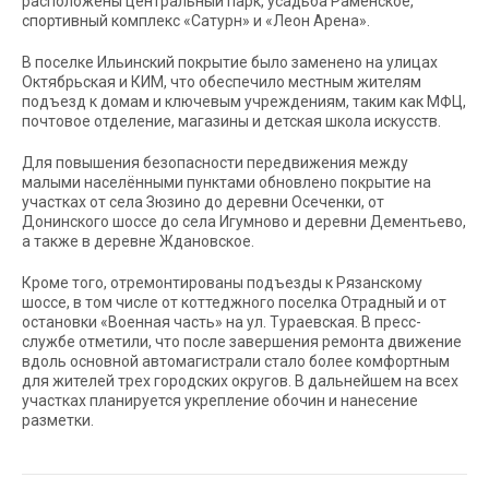
расположены центральный парк, усадьба Раменское,
спортивный комплекс «Сатурн» и «Леон Арена».
В поселке Ильинский покрытие было заменено на улицах
Октябрьская и КИМ, что обеспечило местным жителям
подъезд к домам и ключевым учреждениям, таким как МФЦ,
почтовое отделение, магазины и детская школа искусств.
Для повышения безопасности передвижения между
малыми населёнными пунктами обновлено покрытие на
участках от села Зюзино до деревни Осеченки, от
Донинского шоссе до села Игумново и деревни Дементьево,
а также в деревне Ждановское.
Кроме того, отремонтированы подъезды к Рязанскому
шоссе, в том числе от коттеджного поселка Отрадный и от
остановки «Военная часть» на ул. Тураевская. В пресс-
службе отметили, что после завершения ремонта движение
вдоль основной автомагистрали стало более комфортным
для жителей трех городских округов. В дальнейшем на всех
участках планируется укрепление обочин и нанесение
разметки.