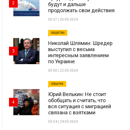
2
будут и дальше
продолжать свои действия
00:57 | 26-05-2024
ОБЩЕСТВО
Николай Шлямин: Шредер
выступил с весьма
3
интересным заявлением
по Украине
00:50 | 22-05-2024
СОБЫТИЯ
Юрий Велькин: Не стоит
обобщать и считать, что
4
вся ситуация с миграцией
связана с взятками
00:54 | 24-05-2024