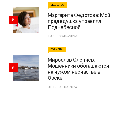
ОБЩЕСТВО
Маргарита Федотова: Мой
5
прадедушка управлял
Поднебесной
18:03 | 23-06-2024
СОБЫТИЯ
Мирослав Слепнев:
Мошенники обогащаются
6
на чужом несчастье в
Орске
01:10 | 31-05-2024