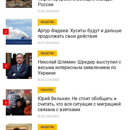
России
01:06 | 29-05-2024
ОБЩЕСТВО
Артур Фадеев: Хуситы будут и дальше
2
продолжать свои действия
00:57 | 26-05-2024
ОБЩЕСТВО
Николай Шлямин: Шредер выступил с
3
весьма интересным заявлением по
Украине
00:50 | 22-05-2024
СОБЫТИЯ
Юрий Велькин: Не стоит обобщать и
4
считать, что вся ситуация с миграцией
связана с взятками
00:54 | 24-05-2024
ОБЩЕСТВО