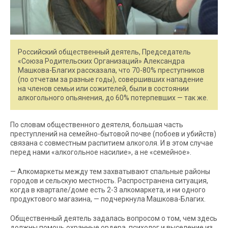
Российский общественный деятель, Председатель
«Союза Родительских Организаций» Александра
Машкова-Благих рассказала, что 70-80% преступников
(по отчетам за разные годы), совершивших нападение
на членов семьи или сожителей, были в состоянии
алкогольного опьянения, до 60% потерпевших — так же.
По словам общественного деятеля, большая часть
преступлений на семейно-бытовой почве (побоев и убийств)
связана с совместным распитием алкоголя. И в этом случае
перед нами «алкогольное насилие», а не «семейное».
— Алкомаркеты между тем захватывают спальные районы
городов и сельскую местность. Распространена ситуация,
когда в квартале/доме есть 2-3 алкомаркета, и ни одного
продуктового магазина, — подчеркнула Машкова-Благих.
Общественный деятель задалась вопросом о том, чем здесь
должны помочь охранные ордера, психолог и выселение из