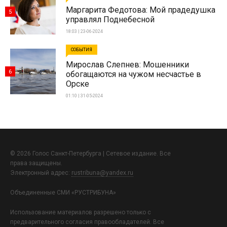
Маргарита Федотова: Мой прадедушка
5
управлял Поднебесной
18:03 | 23-06-2024
СОБЫТИЯ
Мирослав Слепнев: Мошенники
6
обогащаются на чужом несчастье в
Орске
01:10 | 31-05-2024
© 2026 Голос Санкт-Петербурга | Сетевое издание. Все
права защищены.
Электронный адрес:
rustribuna@yandex.ru
Объединенные СМИ «РУСТРИБУНА»
Использование материалов разрешено только с
предварительного согласия правообладателей. Все