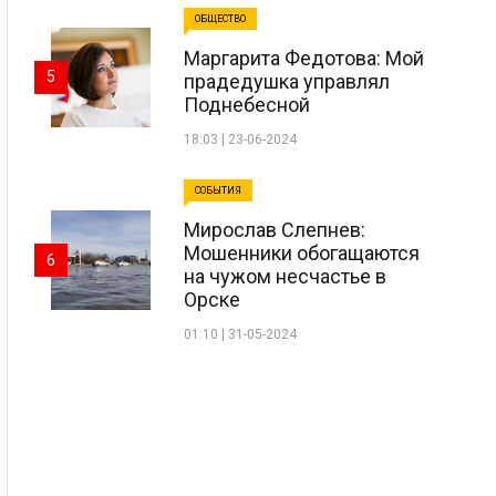
ОБЩЕСТВО
Маргарита Федотова: Мой
5
прадедушка управлял
Поднебесной
18:03 | 23-06-2024
СОБЫТИЯ
Мирослав Слепнев:
Мошенники обогащаются
6
на чужом несчастье в
Орске
01:10 | 31-05-2024