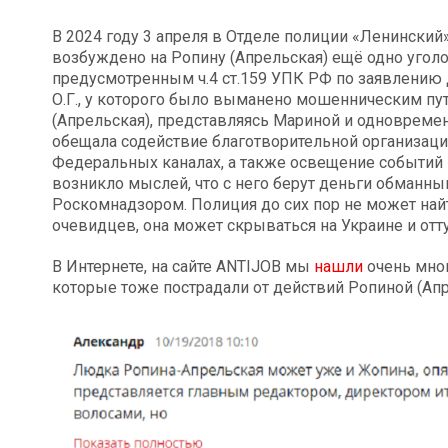
В 2024 году 3 апреля в Отделе полиции «Ленински
возбуждено на Ропину (Апрельская) ещё одно уголо
предусмотренным ч.4 ст.159 УПК РФ по заявлению
О.Г., у которого было выманено мошенническим путё
(Апрельская), представляясь Мариной и одновреме
обещала содействие благотворительной организаци
Федеральных каналах, а также освещение событий 
возникло мыслей, что с него берут деньги обманны
Роскомнадзором. Полиция до сих пор не может найт
очевидцев, она может скрываться на Украине и отт
В Интернете, на сайте ANTIJOB мы
нашли
очень мног
которые тоже пострадали от действий Ропиной (Апр