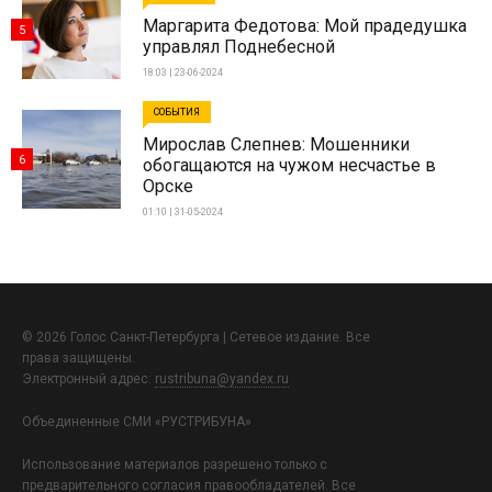
Маргарита Федотова: Мой прадедушка
5
управлял Поднебесной
18:03 | 23-06-2024
СОБЫТИЯ
Мирослав Слепнев: Мошенники
6
обогащаются на чужом несчастье в
Орске
01:10 | 31-05-2024
© 2026 Голос Санкт-Петербурга | Сетевое издание. Все
права защищены.
Электронный адрес:
rustribuna@yandex.ru
Объединенные СМИ «РУСТРИБУНА»
Использование материалов разрешено только с
предварительного согласия правообладателей. Все