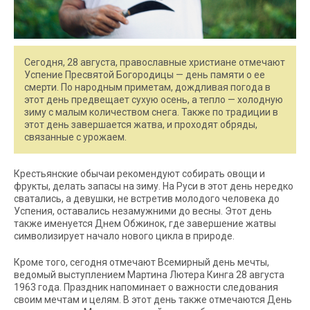
Сегодня, 28 августа, православные христиане отмечают
Успение Пресвятой Богородицы — день памяти о ее
смерти. По народным приметам, дождливая погода в
этот день предвещает сухую осень, а тепло — холодную
зиму с малым количеством снега. Также по традиции в
этот день завершается жатва, и проходят обряды,
связанные с урожаем.
Крестьянские обычаи рекомендуют собирать овощи и
фрукты, делать запасы на зиму. На Руси в этот день нередко
сватались, а девушки, не встретив молодого человека до
Успения, оставались незамужними до весны. Этот день
также именуется Днем Обжинок, где завершение жатвы
символизирует начало нового цикла в природе.
Кроме того, сегодня отмечают Всемирный день мечты,
ведомый выступлением Мартина Лютера Кинга 28 августа
1963 года. Праздник напоминает о важности следования
своим мечтам и целям. В этот день также отмечаются День