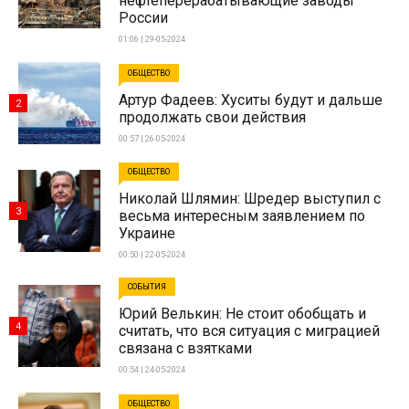
нефтеперерабатывающие заводы
России
01:06 | 29-05-2024
ОБЩЕСТВО
Артур Фадеев: Хуситы будут и дальше
2
продолжать свои действия
00:57 | 26-05-2024
ОБЩЕСТВО
Николай Шлямин: Шредер выступил с
3
весьма интересным заявлением по
Украине
00:50 | 22-05-2024
СОБЫТИЯ
Юрий Велькин: Не стоит обобщать и
4
считать, что вся ситуация с миграцией
связана с взятками
00:54 | 24-05-2024
ОБЩЕСТВО