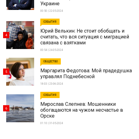
Украине
00:50 | 22-05-2024
СОБЫТИЯ
Юрий Велькин: Не стоит обобщать и
4
считать, что вся ситуация с миграцией
связана с взятками
00:54 | 24-05-2024
ОБЩЕСТВО
Маргарита Федотова: Мой прадедушка
5
управлял Поднебесной
18:03 | 23-06-2024
СОБЫТИЯ
Мирослав Слепнев: Мошенники
6
обогащаются на чужом несчастье в
Орске
01:10 | 31-05-2024