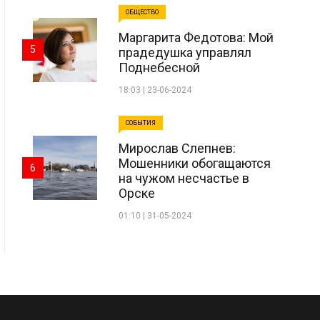
ОБЩЕСТВО
Маргарита Федотова: Мой
5
прадедушка управлял
Поднебесной
18:03 | 23-06-2024
СОБЫТИЯ
Мирослав Слепнев:
Мошенники обогащаются
6
на чужом несчастье в
Орске
01:10 | 31-05-2024