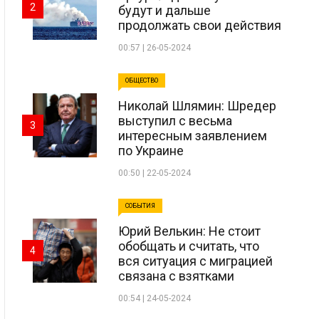
2
будут и дальше
продолжать свои действия
00:57 | 26-05-2024
ОБЩЕСТВО
Николай Шлямин: Шредер
выступил с весьма
3
интересным заявлением
по Украине
00:50 | 22-05-2024
СОБЫТИЯ
Юрий Велькин: Не стоит
обобщать и считать, что
4
вся ситуация с миграцией
связана с взятками
00:54 | 24-05-2024