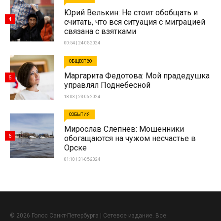
Юрий Велькин: Не стоит обобщать и
4
считать, что вся ситуация с миграцией
связана с взятками
00:54 | 24-05-2024
ОБЩЕСТВО
Маргарита Федотова: Мой прадедушка
5
управлял Поднебесной
18:03 | 23-06-2024
СОБЫТИЯ
Мирослав Слепнев: Мошенники
6
обогащаются на чужом несчастье в
Орске
01:10 | 31-05-2024
© 2026 Голос Санкт-Петербурга | Сетевое издание. Все