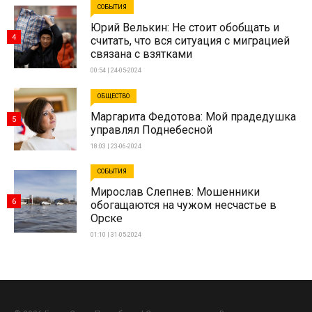
СОБЫТИЯ
Юрий Велькин: Не стоит обобщать и
4
считать, что вся ситуация с миграцией
связана с взятками
00:54 | 24-05-2024
ОБЩЕСТВО
Маргарита Федотова: Мой прадедушка
5
управлял Поднебесной
18:03 | 23-06-2024
СОБЫТИЯ
Мирослав Слепнев: Мошенники
6
обогащаются на чужом несчастье в
Орске
01:10 | 31-05-2024