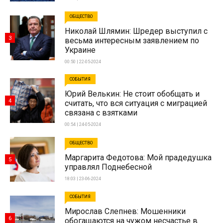
ОБЩЕСТВО
Николай Шлямин: Шредер выступил с
3
весьма интересным заявлением по
Украине
00:50 | 22-05-2024
СОБЫТИЯ
Юрий Велькин: Не стоит обобщать и
4
считать, что вся ситуация с миграцией
связана с взятками
00:54 | 24-05-2024
ОБЩЕСТВО
Маргарита Федотова: Мой прадедушка
5
управлял Поднебесной
18:03 | 23-06-2024
СОБЫТИЯ
Мирослав Слепнев: Мошенники
6
обогащаются на чужом несчастье в