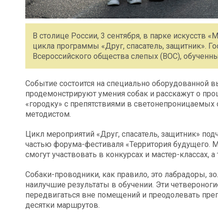
В столице России, 3 сентября, в парке искусств 
цикла программы «Друг, спасатель, защитник». 
Всероссийского общества слепых (ВОС), обучен
Событие состоится на специально оборудованной вы
продемонстрируют умения собак и расскажут о про
«городку» с препятствиями в светонепроницаемых 
методистом.
Цикл мероприятий «Друг, спасатель, защитник» под
частью форума-фестиваля «Территория будущего. 
смогут участвовать в конкурсах и мастер-классах, а
Собаки-проводники, как правило, это лабрадоры, з
наилучшие результаты в обучении. Эти четвероно
передвигаться вне помещений и преодолевать преп
десятки маршрутов.