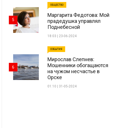
ОБЩЕСТВО
Маргарита Федотова: Мой
5
прадедушка управлял
Поднебесной
18:03 | 23-06-2024
СОБЫТИЯ
Мирослав Слепнев:
Мошенники обогащаются
6
на чужом несчастье в
Орске
01:10 | 31-05-2024