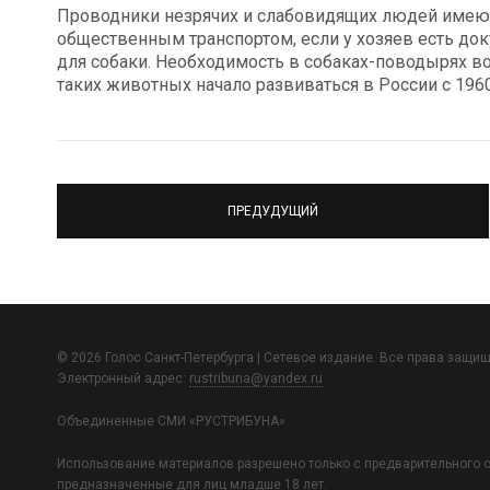
Проводники незрячих и слабовидящих людей имею
общественным транспортом, если у хозяев есть док
для собаки. Необходимость в собаках-поводырях в
таких животных начало развиваться в России с 1960
ПРЕДУДУЩИЙ
© 2026 Голос Санкт-Петербурга | Сетевое издание. Все права защи
Электронный адрес:
rustribuna@yandex.ru
Объединенные СМИ «РУСТРИБУНА»
Использование материалов разрешено только с предварительного с
предназначенные для лиц младше 18 лет.