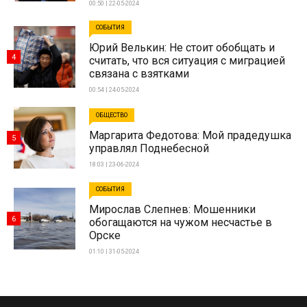
00:50 | 22-05-2024
СОБЫТИЯ
Юрий Велькин: Не стоит обобщать и
4
считать, что вся ситуация с миграцией
связана с взятками
00:54 | 24-05-2024
ОБЩЕСТВО
Маргарита Федотова: Мой прадедушка
5
управлял Поднебесной
18:03 | 23-06-2024
СОБЫТИЯ
Мирослав Слепнев: Мошенники
6
обогащаются на чужом несчастье в
Орске
01:10 | 31-05-2024