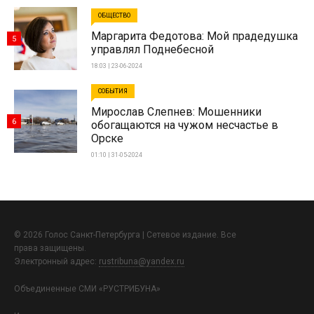
ОБЩЕСТВО
Маргарита Федотова: Мой прадедушка
5
управлял Поднебесной
18:03 | 23-06-2024
СОБЫТИЯ
Мирослав Слепнев: Мошенники
6
обогащаются на чужом несчастье в
Орске
01:10 | 31-05-2024
© 2026 Голос Санкт-Петербурга | Сетевое издание. Все
права защищены.
Электронный адрес:
rustribuna@yandex.ru
Объединенные СМИ «РУСТРИБУНА»