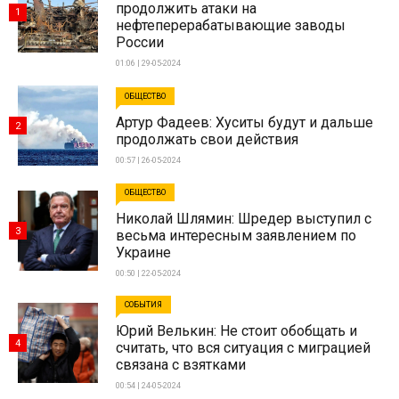
продолжить атаки на
1
нефтеперерабатывающие заводы
России
01:06 | 29-05-2024
ОБЩЕСТВО
Артур Фадеев: Хуситы будут и дальше
2
продолжать свои действия
00:57 | 26-05-2024
ОБЩЕСТВО
Николай Шлямин: Шредер выступил с
3
весьма интересным заявлением по
Украине
00:50 | 22-05-2024
СОБЫТИЯ
Юрий Велькин: Не стоит обобщать и
4
считать, что вся ситуация с миграцией
связана с взятками
00:54 | 24-05-2024